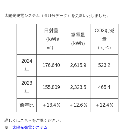
太陽光発電システム（６月分データ）を更新いたしました。
日射量
CO2削減
発電量
（kWh/
量
（kWh）
㎡）
（㎏-c）
2024
176.640
2,615.9
523.2
年
2023
155.809
2,323.5
465.4
年
前年比
＋13.4％
＋12.6％
＋12.4％
詳しくはこちらをご覧ください。
※
太陽光発電システム