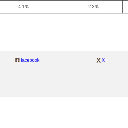
－4.1％
－2.3％
facebook
X