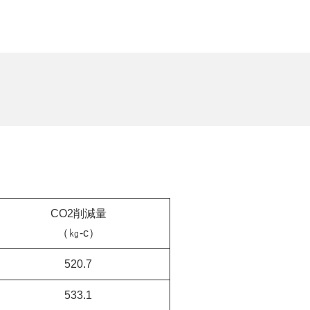
CO2削減量
（㎏-c）
520.7
533.1