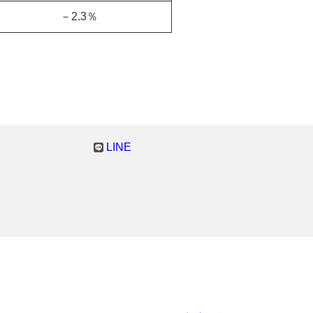
－2.3％
LINE